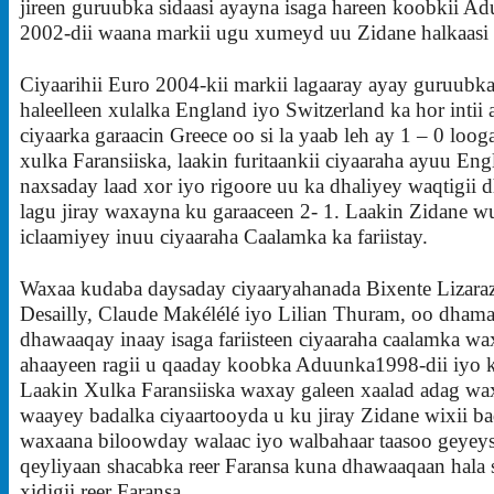
jireen guruubka sidaasi ayayna isaga hareen koobkii A
2002-dii waana markii ugu xumeyd uu Zidane halkaasi 
Ciyaarihii Euro 2004-kii markii lagaaray ayay guruubka
haleelleen xulalka England iyo Switzerland ka hor intii 
ciyaarka garaacin Greece oo si la yaab leh ay 1 – 0 loog
xulka Faransiiska, laakin furitaankii ciyaaraha ayuu En
naxsaday laad xor iyo rigoore uu ka dhaliyey waqtigii dh
lagu jiray waxayna ku garaaceen 2- 1. Laakin Zidane 
iclaamiyey inuu ciyaaraha Caalamka ka fariistay.
Waxaa kudaba daysaday ciyaaryahanada Bixente Lizara
Desailly, Claude Makélélé iyo Lilian Thuram, oo dham
dhawaaqay inaay isaga fariisteen ciyaaraha caalamka w
ahaayeen ragii u qaaday koobka Aduunka1998-dii iyo k
Laakin Xulka Faransiiska waxay galeen xaalad adag wa
waayey badalka ciyaartooyda u ku jiray Zidane wixii bad
waxaana biloowday walaac iyo walbahaar taasoo geyeys
qeyliyaan shacabka reer Faransa kuna dhawaaqaan hala 
xidigii reer Faransa.