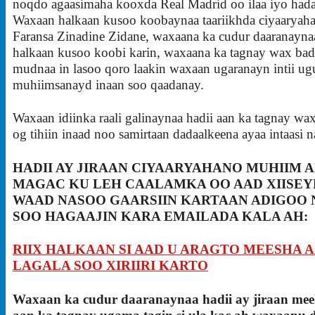
noqdo agaasimaha kooxda Real Madrid oo ilaa iyo hada
Waxaan halkaan kusoo koobaynaa taariikhda ciyaaryaha
Faransa Zinadine Zidane, waxaana ka cudur daaranayna
halkaan kusoo koobi karin, waxaana ka tagnay wax ba
mudnaa in lasoo qoro laakin waxaan ugaranayn intii ug
muhiimsanayd inaan soo qaadanay.
Waxaan idiinka raali galinaynaa hadii aan ka tagnay wa
og tihiin inaad noo samirtaan dadaalkeena ayaa intaasi na
HADII AY JIRAAN CIYAARYAHANO MUHIIM 
MAGAC KU LEH CAALAMKA OO AAD XIISE
WAAD NASOO GAARSIIN KARTAAN ADIGOO
SOO HAGAAJIN KARA EMAILADA KALA AH:
RIIX HALKAAN SI AAD U ARAGTO MEESHA 
LAGALA SOO XIRIIRI KARTO
Waxaan ka cudur daaranaynaa hadii ay jiraan mee