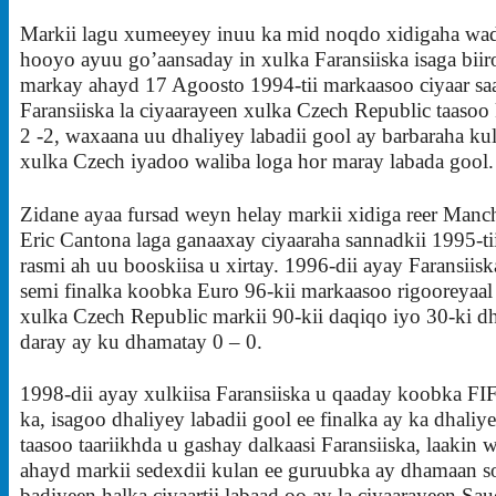
Markii lagu xumeeyey inuu ka mid noqdo xidigaha wad
hooyo ayuu go’aansaday in xulka Faransiiska isaga biir
markay ahayd 17 Agoosto 1994-tii markaasoo ciyaar sa
Faransiiska la ciyaarayeen xulka Czech Republic taaso
2 -2, waxaana uu dhaliyey labadii gool ay barbaraha ku
xulka Czech iyadoo waliba loga hor maray labada gool.
Zidane ayaa fursad weyn helay markii xidiga reer Manc
Eric Cantona laga ganaaxay ciyaaraha sannadkii 1995-tii
rasmi ah uu booskiisa u xirtay. 1996-dii ayay Faransiis
semi finalka koobka Euro 96-kii markaasoo rigooreyaal
xulka Czech Republic markii 90-kii daqiqo iyo 30-ki dh
daray ay ku dhamatay 0 – 0.
1998-dii ayay xulkiisa Faransiiska u qaaday koobka F
ka, isagoo dhaliyey labadii gool ee finalka ay ka dhaliye
taasoo taariikhda u gashay dalkaasi Faransiiska, laakin
ahayd markii sedexdii kulan ee guruubka ay dhamaan 
badiyeen halka ciyaartii labaad oo ay la ciyaarayeen Sa