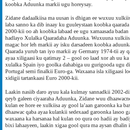
koobka Aduunka markii ugu horeysay.
Zidane dadaalkiisa ma uusan is dhigan ee wuxuu xulkiis
laba sanno ka dib inaay ku guuleystaan koobka qaarad
2000-kii oo ah koobka labaad ee ugu xamaasada badan
hadlayo Xulalka Qaaradaha Aduunka. Wuxuuna xulkiisa
magac hor leh markii ay isku darsadeen koobka aduunk
Qaarada yurub tan iyo markii ay Germany 1974-tii ay q
ayaa xiligaasi ku qatimay 2 – gool oo laad xor ah uu ka
xulalka Spain iyo goolka dahabiga uu gurigooda ugu di
Portugal semi finalkii Euro-ga. Waxaana isla xiligaasi 
xidigii tartankaasi Euro 2000-kii.
Laakin nasiib daro ayuu kala kulmay sannadkii 2002-dii
qeyb galeen ciyaaraha Aduunka, Zidane wuu dhaawacne
kulan ee hore ee xulkiisa ay gool la’aan garoonka ka ba
dhaawac qaba ayaa kulankii sedexaad garoonka lasoo ga
waxaana ka harsanaa hal kulan oo qura oo hadii ay bad
bixi lahaayeen, laakin xigaa gool qura ma aysan dhalin i