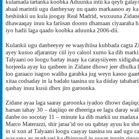
kulamada tartanka koobka Aduunka intii ka qeyb galay
abaal marintii ugu danbeysay uu qaato markaasoo ay k
heshiiskii uu kula joogay Real Madrid, wuxuuna Zidan
dhawaaqay inuu ka fariisan doono dhamaan ciyaaraha h
iyo hadii laga qaado koobka aduunka 2006-dii.
Kulankii ugu danbeeyey ee waayihiisa kubbada cagta Z
ayey kusoo afjarantay ciil iyo calool xumo ka dib markii
Talyaani oo loogu bartay inaay ka caraysiiyeen xidigah
horjeeda ayay ku qasbeen in Zidane dhowr jeer dhulka l
loo garaaco isagoo waliba garabka jug weyn kasoo gaart
xitaa codsaday in la badalo taasina uu ka diiday tababar
qasbay inuu kusii dhex jiro garoonka.
Zidane ayaa laga saaray garoonka iyadoo dhowr daqiiq
harsan tahay 30 – daqiiqo ee dheeriga ee lagu daray wal
danbe oo socotay 11 – minute ka dib markii uu madaxa
Marco Materazzi, shir jaraa’id oo uu qabtay ayuu ku sh
in si xun af Talyaani loogu caayay taasina uu aad ugu c
waxaana ay markaasi ka dhignayd in uusan tuurin rigoo