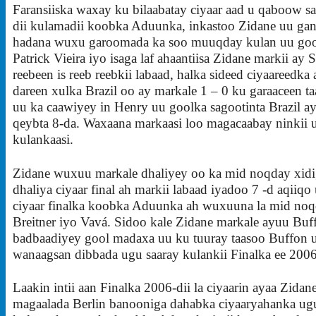
Faransiiska waxay ku bilaabatay ciyaar aad u qaboow s
dii kulamadii koobka Aduunka, inkastoo Zidane uu ga
hadana wuxu garoomada ka soo muuqday kulan uu goo
Patrick Vieira iyo isaga laf ahaantiisa Zidane markii ay 
reebeen is reeb reebkii labaad, halka sideed ciyaareedka 
dareen xulka Brazil oo ay markale 1 – 0 ku garaaceen t
uu ka caawiyey in Henry uu goolka sagootinta Brazil a
qeybta 8-da. Waxaana markaasi loo magacaabay ninkii u
kulankaasi.
Zidane wuxuu markale dhaliyey oo ka mid noqday xidi
dhaliya ciyaar final ah markii labaad iyadoo 7 -d aqiiqo
ciyaar finalka koobka Aduunka ah wuxuuna la mid noq
Breitner iyo Vavá. Sidoo kale Zidane markale ayuu Buf
badbaadiyey gool madaxa uu ku tuuray taasoo Buffon u
wanaagsan dibbada ugu saaray kulankii Finalka ee 2006
Laakin intii aan Finalka 2006-dii la ciyaarin ayaa Zidane
magaalada Berlin banooniga dahabka ciyaaryahanka ugu