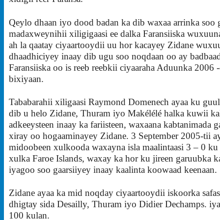
Qeylo dhaan iyo dood badan ka dib waxaa arrinka soo 
madaxweynihii xiligigaasi ee dalka Faransiiska wuxuun
ah la qaatay ciyaartooydii uu hor kacayey Zidane wuxu
dhaadhiciyey inaay dib ugu soo noqdaan oo ay badbaa
Faransiiska oo is reeb reebkii ciyaaraha Aduunka 2006 -
bixiyaan.
Tababarahii xiligaasi Raymond Domenech ayaa ku guul
dib u helo Zidane, Thuram iyo Makélélé halka kuwii ka
adkeeysteen inaay ka fariisteen, waxaana kabtanimada g
xiray oo hogaaminayey Zidane. 3 September 2005-tii ay
midoobeen xulkooda waxayna isla maalintaasi 3 – 0 ku
xulka Faroe Islands, waxay ka hor ku jireen garuubka ka
iyagoo soo gaarsiiyey inaay kaalinta koowaad keenaan.
Zidane ayaa ka mid noqday ciyaartooydii iskoorka safa
dhigtay sida Desailly, Thuram iyo Didier Dechamps. iy
100 kulan.