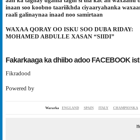
aan ka tagnay ugama tagin si ula kac ah waxaanu 
inaan soo koobno taariikhda ciyaaryahanka waxaa
raali galinaynaa inaad noo samirtaan
WAXAA QORAY OO ISKU SOO DUBA RIDAY:
MOHAMED ABDULLE XASAN “SIIDI”
Fakarkaaga ka dhiibo adoo FACEBOOK ist
Fikradood
Powered by
Wararka
ENGLAND
SPAIN
ITALY
CHAMPIONKA
H