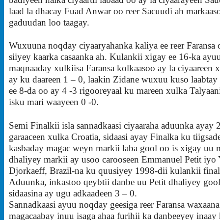
laad la dhacay Fuad Anwar oo reer Sacuudi ah markaas
gaduudan loo taagay.
Wuxuuna noqday ciyaaryahanka kaliya ee reer Faransa o
siiyey kaarka casaanka ah. Kulankii xigay ee 16-ka ayu
maqnaaday xulkiisa Faransa kolkaasoo ay la ciyaareen 
ay ku daareen 1 – 0, laakin Zidane wuxuu kuso laabtay 
ee 8-da oo ay 4 -3 rigooreyaal ku mareen xulka Talyaan
isku mari waayeen 0 -0.
Semi Finalkii isla sannadkaasi ciyaaraha aduunka ayay 
garaaceen xulka Croatia, sidaasi ayay Finalka ku tiigsa
kasbaday magac weyn markii laba gool oo is xigay uu
dhaliyey markii ay usoo carooseen Emmanuel Petit iyo 
Djorkaeff, Brazil-na ku quusiyey 1998-dii kulankii fina
Aduunka, inkastoo qeybtii danbe uu Petit dhaliyey gool
sidaasina ay ugu adkaadeen 3 – 0.
Sannadkaasi ayuu noqday geesiga reer Faransa waxaana
magacaabay inuu isaga ahaa furihii ka danbeeyey inaay