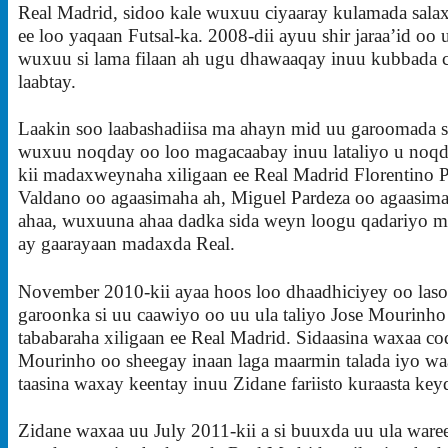
Real Madrid, sidoo kale wuxuu ciyaaray kulamada salax
ee loo yaqaan Futsal-ka. 2008-dii ayuu shir jaraa’id oo 
wuxuu si lama filaan ah ugu dhawaaqay inuu kubbada 
laabtay.
Laakin soo laabashadiisa ma ahayn mid uu garoomada 
wuxuu noqday oo loo magacaabay inuu lataliyo u noqd
kii madaxweynaha xiligaan ee Real Madrid Florentino P
Valdano oo agaasimaha ah, Miguel Pardeza oo agaasimah
ahaa, wuxuuna ahaa dadka sida weyn loogu qadariyo m
ay gaarayaan madaxda Real.
November 2010-kii ayaa hoos loo dhaadhiciyey oo laso
garoonka si uu caawiyo oo uu ula taliyo Jose Mourinho
tababaraha xiligaan ee Real Madrid. Sidaasina waxaa co
Mourinho oo sheegay inaan laga maarmin talada iyo wa
taasina waxay keentay inuu Zidane fariisto kuraasta key
Zidane waxaa uu July 2011-kii a si buuxda uu ula ware