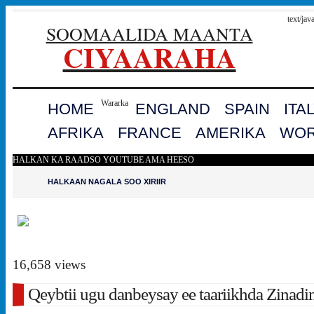
text/jav
SOOMAALIDA MAANTA
CIYAARAHA
Wararka
HOME
ENGLAND
SPAIN
ITA
AFRIKA
FRANCE
AMERIKA
WOR
HALKAN KA RAADSO YOUTUBE AMA HEESO
HALKAAN NAGALA SOO XIRIIR
16,658 views
Qeybtii ugu danbeysay ee taariikhda Zinadi