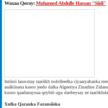
Waxaa Qoray:
Mohamed Abdulle Hassan "Siidi"
Intiinii lasocotay taariikh nololleedka ciyaaryahanka ree
asalkiisana kasoo jeedo dalka Algeeriya Zinadine Zidan
kusoo qaadanaynaa qeybtii ugu danbeysay ee taariikhda
Xulka Qaranka Faransiiska