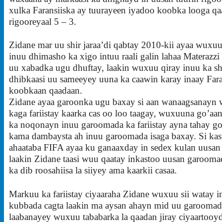
xulka Faransiiska ay tuurayeen iyadoo koobka looga q
rigooreyaal 5 – 3.
Zidane mar uu shir jaraa’di qabtay 2010-kii ayaa wuxu
inuu dhimasho ka xigo intuu raali galin lahaa Materazz
uu xabadka ugu dhuftay, laakin wuxuu qiray inuu ka s
dhibkaasi uu sameeyey uuna ka caawin karay inaay Fara
koobkaan qaadaan.
Zidane ayaa garoonka ugu baxay si aan wanaagsanayn
kaga fariistay kaarka cas oo loo taagay, wuxuuna go’aa
ka noqonayn inuu garoomada ka fariistay ayna tahay go
kama dambaysta ah inuu garoomada isaga baxay. Si kas
ahaataba FIFA ayaa ku ganaaxday in sedex kulan uusan 
laakin Zidane taasi wuu qaatay inkastoo uusan garooma
ka dib roosahiisa la siiyey ama kaarkii casaa.
Markuu ka fariistay ciyaaraha Zidane wuxuu sii watay i
kubbada cagta laakin ma aysan ahayn mid uu garooma
laabanayey wuxuu tababarka la qaadan jiray ciyaartooyd